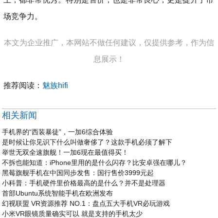
场竞争力。
本文为企业推广，本网站不做任何建议，仅提供参考，作为信
息展示！
推荐阅读：
魅族hifi
相关新闻
手机界的“西装暴徒”，一加6综合体验
是时候让你见识下什么叫做奢侈了？这款手机必须了解下
举世无双全速旗舰！一加6现在最值得买！
不拆也能知道：iPhone里用的是什么闪存？比安卓强在哪儿？
黑莓旗舰手机在中国同步发售：国行售价3999元起
小科普：手机硬件里价格最高的是什么？并不是处理器
首部Ubuntu系统智能手机在欧洲发布
幻视联盟 VR资源推荐 NO.1：盘点五大手机VR必玩游戏
小米VR眼镜质量确实可以 就是支持的手机太少