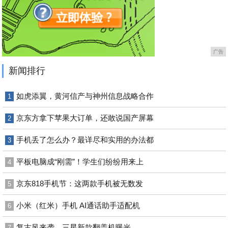
广告
新闻排行
如虎添翼，黄河信产与神州信息战略合作
1
京东方拿下苹果大订单，还敢说国产屏幕
2
手机丢了怎么办？最详尽和实用的办法都
3
平板电脑成“刚需”！学生们纷纷用来上
4
京东818手机节：这两款手机被无数发
5
小米（红米）手机 AI通话助手适配机
6
复古风来袭，三星新款翻盖机曝光
7