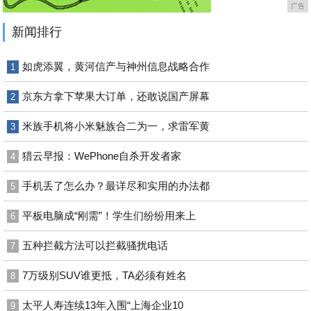
广告
新闻排行
如虎添翼，黄河信产与神州信息战略合作
1
京东方拿下苹果大订单，还敢说国产屏幕
2
米族手机将小米魅族合二为一，求雷军黄
3
猎云早报：WePhone自杀开发者家
4
手机丢了怎么办？最详尽和实用的办法都
5
平板电脑成“刚需”！学生们纷纷用来上
6
五种拦截方法可以拦截骚扰电话
7
7万级别SUV谁更抵，TA必须有姓名
8
太平人寿连续13年入围“上海企业10
9