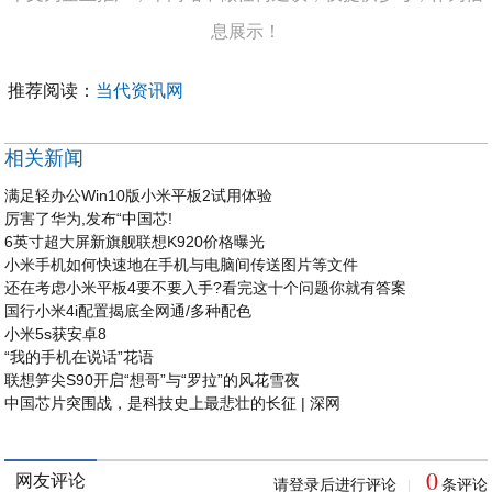
息展示！
推荐阅读：
当代资讯网
相关新闻
满足轻办公Win10版小米平板2试用体验
厉害了华为,发布“中国芯!
6英寸超大屏新旗舰联想K920价格曝光
小米手机如何快速地在手机与电脑间传送图片等文件
还在考虑小米平板4要不要入手?看完这十个问题你就有答案
国行小米4i配置揭底全网通/多种配色
小米5s获安卓8
“我的手机在说话”花语
联想笋尖S90开启“想哥”与“罗拉”的风花雪夜
中国芯片突围战，是科技史上最悲壮的长征 | 深网
0
网友评论
请登录后进行评论
条评论
|