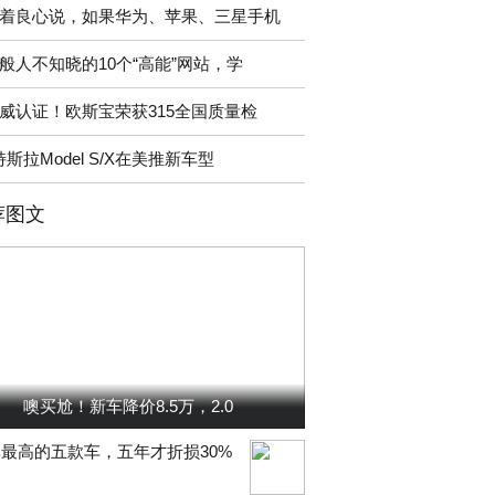
着良心说，如果华为、苹果、三星手机
般人不知晓的10个“高能”网站，学
威认证！欧斯宝荣获315全国质量检
特斯拉Model S/X在美推新车型
荐图文
噢买尬！新车降价8.5万，2.0
最高的五款车，五年才折损30%