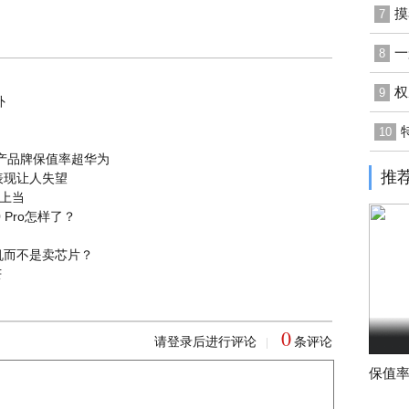
摸
7
一
8
权
9
外
10
国产品牌保值率超华为
推
表现让人失望
外上当
Pro怎样了？
机而不是卖芯片？
芒
0
请登录后进行评论
条评论
|
保值率