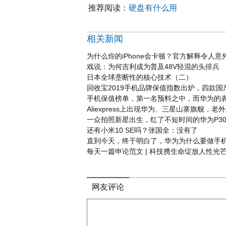
推荐阅读：
硬盘有什么用
相关新闻
为什么你的iPhone会卡顿？官方解释令人意
戏说：为何吉利成为普及48V轻混的头排兵
日本全球垄断性的核心技术（二）
回收宝2019手机品牌保值指数出炉，四款
手机保值榜单，第一名预料之中，而华为的
Aliexpress上出现华为、三星山寨旗舰，老
一众拍照新星出生，红了不短时间的华为P30 
还有小米10 SE吗？张国全：没有了
直到今天，终于明白了，华为为什么要做手
每天一篇申论范文 | 科技携生命绽放人性光
网友评论