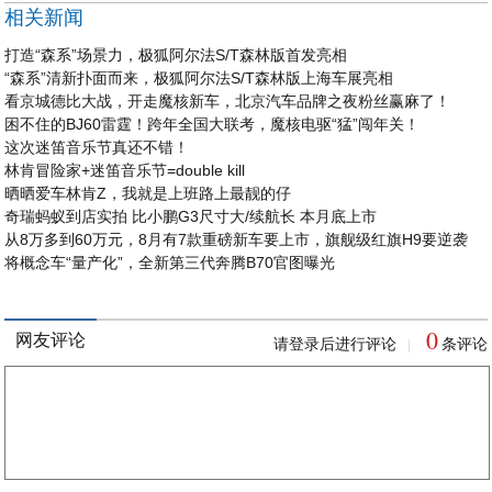
相关新闻
打造“森系”场景力，极狐阿尔法S/T森林版首发亮相
“森系”清新扑面而来，极狐阿尔法S/T森林版上海车展亮相
看京城德比大战，开走魔核新车，北京汽车品牌之夜粉丝赢麻了！
困不住的BJ60雷霆！跨年全国大联考，魔核电驱“猛”闯年关！
这次迷笛音乐节真还不错！
林肯冒险家+迷笛音乐节=double kill
晒晒爱车林肯Z，我就是上班路上最靓的仔
奇瑞蚂蚁到店实拍 比小鹏G3尺寸大/续航长 本月底上市
从8万多到60万元，8月有7款重磅新车要上市，旗舰级红旗H9要逆袭
将概念车“量产化”，全新第三代奔腾B70官图曝光
0
网友评论
请登录后进行评论
条评论
|