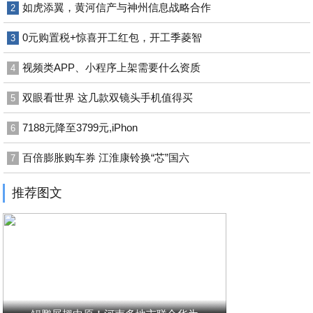
如虎添翼，黄河信产与神州信息战略合作
2
0元购置税+惊喜开工红包，开工季菱智
3
视频类APP、小程序上架需要什么资质
4
双眼看世界 这几款双镜头手机值得买
5
7188元降至3799元,iPhon
6
百倍膨胀购车券 江淮康铃换“芯”国六
7
推荐图文