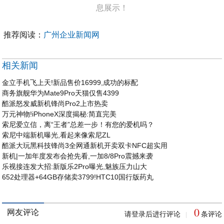
息展示！
推荐阅读：
广州企业新闻网
相关新闻
金立手机飞上天!新品售价16999,成功的标配
商务旗舰华为Mate9Pro天猫仅售4399
酷派怒发威新机锋尚Pro2上市热卖
万元神物!iPhoneX深度揭秘:简直完美
索尼爱立信，离“王者”总差一步！有您的爱机吗？
索尼中端新机曝光,看起来像索尼ZL
酷派大玩黑科技锋尚3全网通新机开卖双卡NFC超实用
新机|一加年度发布会抢先看,一加8/8Pro震撼来袭
乐视接连发大招:新版乐2Pro曝光,魅族压力山大
652处理器+64GB存储卖3799!HTC10国行版药丸
0
网友评论
请登录后进行评论
条评论
|