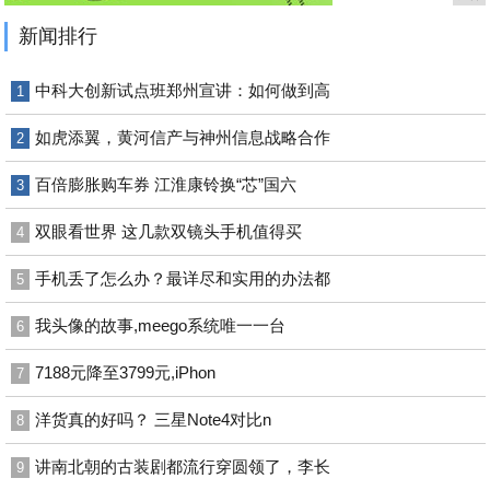
新闻排行
中科大创新试点班郑州宣讲：如何做到高
1
如虎添翼，黄河信产与神州信息战略合作
2
百倍膨胀购车券 江淮康铃换“芯”国六
3
双眼看世界 这几款双镜头手机值得买
4
手机丢了怎么办？最详尽和实用的办法都
5
我头像的故事,meego系统唯一一台
6
7188元降至3799元,iPhon
7
洋货真的好吗？ 三星Note4对比n
8
讲南北朝的古装剧都流行穿圆领了，李长
9