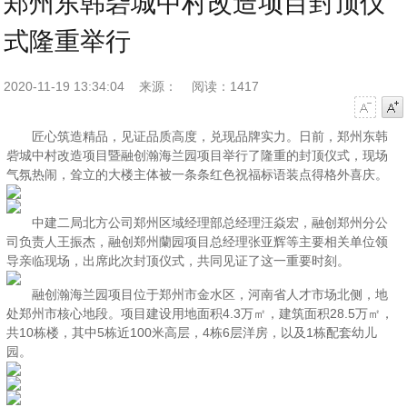
郑州东韩砦城中村改造项目封顶仪
式隆重举行
2020-11-19 13:34:04
来源：
阅读：1417
字号减小
字号增大
匠心筑造精品，见证品质高度，兑现品牌实力。日前，郑州东韩
砦城中村改造项目暨融创瀚海兰园项目举行了隆重的封顶仪式，现场
气氛热闹，耸立的大楼主体被一条条红色祝福标语装点得格外喜庆。
中建二局北方公司郑州区域经理部总经理汪焱宏，融创郑州分公
司负责人王振杰，融创郑州蘭园项目总经理张亚辉等主要相关单位领
导亲临现场，出席此次封顶仪式，共同见证了这一重要时刻。
融创瀚海兰园项目位于郑州市金水区，河南省人才市场北侧，地
处郑州市核心地段。项目建设用地面积4.3万㎡，建筑面积28.5万㎡，
共10栋楼，其中5栋近100米高层，4栋6层洋房，以及1栋配套幼儿
园。