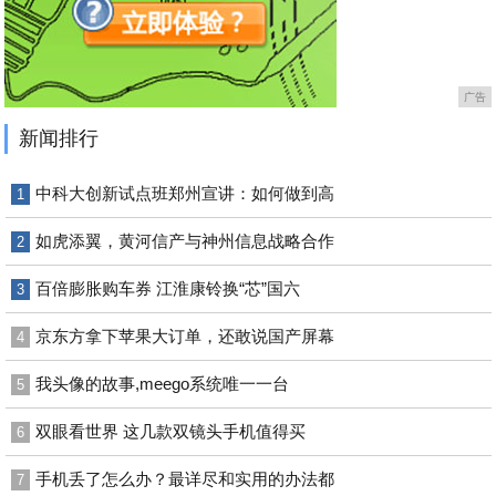
广告
新闻排行
中科大创新试点班郑州宣讲：如何做到高
1
如虎添翼，黄河信产与神州信息战略合作
2
百倍膨胀购车券 江淮康铃换“芯”国六
3
京东方拿下苹果大订单，还敢说国产屏幕
4
我头像的故事,meego系统唯一一台
5
双眼看世界 这几款双镜头手机值得买
6
手机丢了怎么办？最详尽和实用的办法都
7