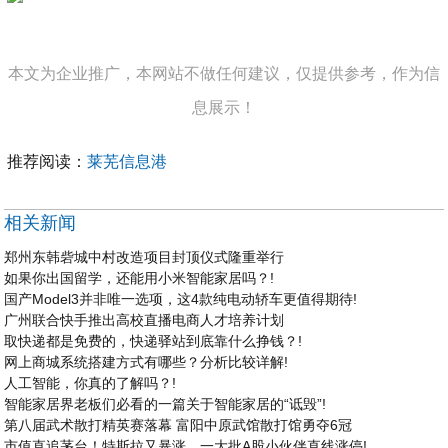
本文为企业推广，本网站不做任何建议，仅提供参考，作为信
息展示！
推荐阅读：
莱芜信息港
相关新闻
郑州东韩砦城中村改造项目封顶仪式隆重举行
如果你出国留学，还能用小米智能家居吗？!
国产Model3并非唯一选项，这4款纯电动轿车更值得期待!
广州联合快手推出高校直播电商人才培养计划
取快递都是免费的，快递驿站到底靠什么挣钱？!
网上商城系统搭建方式有哪些？分析比较详解!
人工智能，你真的了解吗？!
智能家居界老板们必看的一篇关于智能家居的“诋毁”!
第八届武术散打精英赛落幕 富阳中原武馆散打馆勇夺6冠
市值直追茅台！特斯拉又暴涨，一大批A股小伙伴直线涨停!