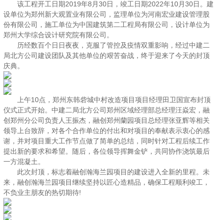
该工程开工日期2019年8月30日，竣工日期2022年10月30日。建
设单位为郑州新大观置业有限公司，监理单位为河南宏业建设管理股
份有限公司，施工单位为中国建筑第二工程局有限公司，设计单位为
郑州大学综合设计研究院有限公司。
历经数百个日日夜夜，克服了管控及疫情双重影响，经过中建二
局北方公司建设团队及其他单位的艰苦奋战，终于迎来了今天的封顶
庆典。
上午10点，郑州东韩砦城中村改造项目项目经理田卫国宣布封顶
仪式正式开始。中建二局北方公司郑州区域经理部总经理汪焱宏，融
创郑州分公司负责人王振杰，融创郑州蘭园项目总经理张亚辉等相关
领导上台致辞，对各个合作单位的付出和对项目的奉献表示衷心的感
谢，并对项目重大工作节点做了简单的总结，同时针对工程后续工作
提出新的要求和希望。随后，各位领导挥舞金铲，共同协作浇筑最后
一方混凝土。
此次封顶，标志着融创瀚海兰园项目的建设进入全新的里程。未
来，融创瀚海兰园项目继续坚持以匠心造精品，确保工程顺利竣工，
不负业主朋友的热切期待!