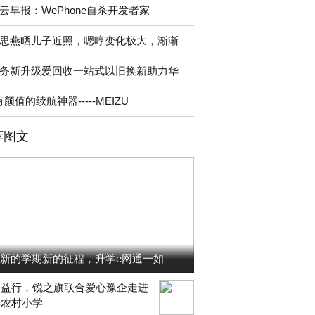
云早报：WePhone自杀开发者家
思燕晒儿子近照，嗯哼变化极大，渐渐
务新升级爱回收一站式以旧换新助力华
有颜值的续航神器-----MEIZU
荐图文
新的学期新的征程，升学e网通一如
公益行，锐之旗联合爱心豫企走进
县农村小学