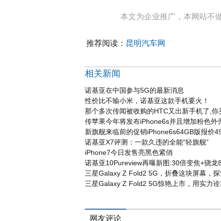
本文为企业推广，本网站不
推荐阅读：
昆明汽车网
相关新闻
诺基亚在中国参与5G的最新消息
性价比不输小米，诺基亚这款手机要火！
那个多次传闻被收购的HTC又出新手机了,你
传苹果今年将发布iPhone6s并且增加粉色外
新旗舰来临前的促销iPhone6s64GB版报价49
诺基亚X7评测：一款久违的全能“轻旗舰”
iPhone7今日发售亮黑色紧俏
诺基亚10Pureview再曝新图:30倍变焦+骁龙8
三星Galaxy Z Fold2 5G，折叠这块屏幕
三星Galaxy Z Fold2 5G惊艳上市，用
网友评论