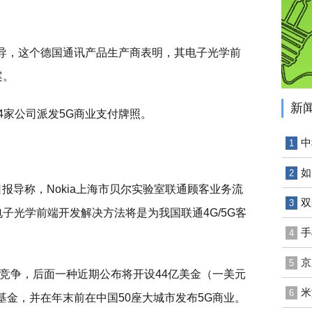
报导，这个德国通讯产品生产商表明，其电子光学前
案。
新
等4家公司派发5G商业支付牌照。
中
1
如
2
月11日报导称，Nokia上海市贝尔实验室联通顾客业务流
双
3
子光学前端开发解决方法将是为我国联通4G/5G客
手
4
京
5
竞争，后面一种近期公布将开设44亿美金（一美元
米
6
资基金，并在年末前在中国50座大城市发布5G商业。