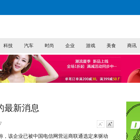
科技
汽车
时尚
企业
游戏
美食
商讯
的最新消息
7
字号减小
字号增大
日称，该企业已被中国电信网营运商联通选定来驱动