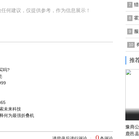
猎
7
做任何建议，仅提供参考，作为信息展示！
霍
8
服
9
10
推
买吗?
壳
99
65
，探索未来科技
实力诠释何为最强折叠机
豫商
鹿邑
0
请登录后进行评论
条评论
|