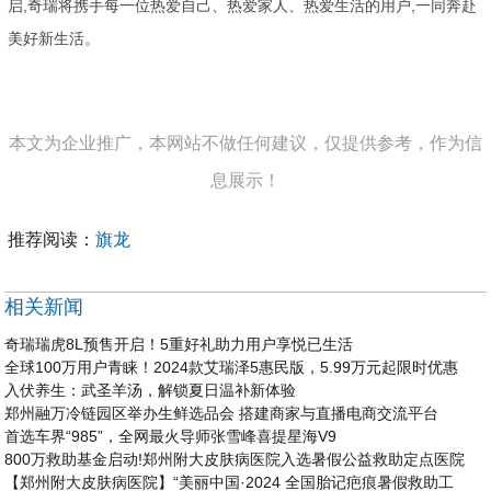
启,奇瑞将携手每一位热爱自己、热爱家人、热爱生活的用户,一同奔赴
美好新生活。
本文为企业推广，本网站不做任何建议，仅提供参考，作为信
息展示！
推荐阅读：
旗龙
相关新闻
奇瑞瑞虎8L预售开启！5重好礼助力用户享悦已生活
全球100万用户青睐！2024款艾瑞泽5惠民版，5.99万元起限时优惠
入伏养生：武圣羊汤，解锁夏日温补新体验
郑州融万冷链园区举办生鲜选品会 搭建商家与直播电商交流平台
首选车界“985”，全网最火导师张雪峰喜提星海V9
800万救助基金启动!郑州附大皮肤病医院入选暑假公益救助定点医院
【郑州附大皮肤病医院】“美丽中国·2024 全国胎记疤痕暑假救助工