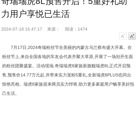
奇瑞瑞虎8L预售开启！5重好礼助
力用户享悦已生活
2024-07-18 16:47:17
来源：
阅读：1474
字号减小
字号增大
7月17日,2024奇瑞粉丝节在美丽的内蒙古乌兰察布盛大开幕。在
粉丝节上,来自全国各地的车友会代表齐聚大草原,开展了一场别开生面
的粉丝团聚盛宴。活动现场,奇瑞瑞虎8家族新旗舰瑞虎8L正式开启预
售,预售价14.77万元起,并带来实力宠粉5重礼,全新瑞虎8PLUS也同台
惊艳亮相。瑞虎8家族迎来两员实力悍将,助力更多家庭用户畅享美好悦
己生活。