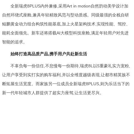
全新瑞虎8PLUS内外兼修,采用Art in motion自然韵动美学设计加
自然环绕式座舱,兼具年轻精致风范与型动质感。同级最强的全栈自研
鲲鹏黄金动力组合构筑性能基底,加上火星架构技术,实现性能、驾控、
能耗全面领先。新车还将搭载AI大模型科技座舱,满足年轻用户对先进
智能的追求。
始终
打造
高
品质
产品,携手用户共赴新生活
不辜负每一份信任,不怠慢每一份期待,瑞虎8L以5重豪礼实力宠粉,
让用户享受到实打实的购车福利,并以全维度越级表现,让都市精英族不
断拓展生活宽度。而家族另一位成员全新瑞虎8PLUS,则为乐活当下的
新一代年轻城市人群提供了超实力座驾,让生活更尽兴。