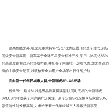
强劲性能之外,瑞虎8L更秉持将“安全”优先级置顶的造车理念,刷新
同级安全新高度。新车基于全球五星安全标准开发,采用占比高达85%
的高强度钢和21%的热成型钢,并配备了同级唯一远端气囊,加之多达19
项的主动安全配置,以硬核安全为用户全场景出行保驾护航。
面向新一代年轻城市人群,全新瑞虎
8PLUS
登场
粉丝节中,瑞虎8L以越级品质赢得满堂彩,同时亮相的全新瑞虎
8PLUS同样收获了用户的广泛关注。新车定位5+2座悦享新家庭SUV,
颜值与性能长板高筑,力求给予新一代年轻城市人群乐活新享受。