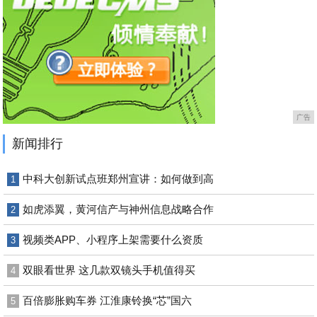
广告
新闻排行
中科大创新试点班郑州宣讲：如何做到高
1
如虎添翼，黄河信产与神州信息战略合作
2
视频类APP、小程序上架需要什么资质
3
双眼看世界 这几款双镜头手机值得买
4
百倍膨胀购车券 江淮康铃换“芯”国六
5