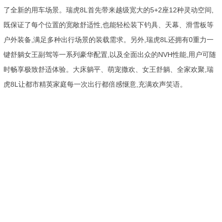
了全新的用车场景。瑞虎8L首先带来越级宽大的5+2座12种灵动空间,
既保证了每个位置的宽敞舒适性,也能轻松装下钓具、天幕、滑雪板等
户外装备,满足多种出行场景的装载需求。另外,瑞虎8L还拥有0重力一
键舒躺女王副驾等一系列豪华配置,以及全面出众的NVH性能,用户可随
时畅享极致舒适体验。大床躺平、萌宠撒欢、女王舒躺、全家欢聚,瑞
虎8L让都市精英家庭每一次出行都倍感惬意,充满欢声笑语。