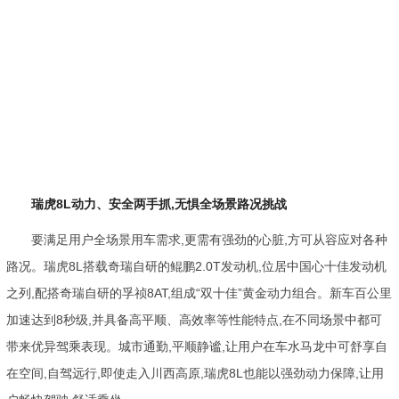
瑞虎8L动力、安全两手抓,无惧全场景路况挑战
要满足用户全场景用车需求,更需有强劲的心脏,方可从容应对各种
路况。瑞虎8L搭载奇瑞自研的鲲鹏2.0T发动机,位居中国心十佳发动机
之列,配搭奇瑞自研的孚祯8AT,组成“双十佳”黄金动力组合。新车百公里
加速达到8秒级,并具备高平顺、高效率等性能特点,在不同场景中都可
带来优异驾乘表现。城市通勤,平顺静谧,让用户在车水马龙中可舒享自
在空间,自驾远行,即使走入川西高原,瑞虎8L也能以强劲动力保障,让用