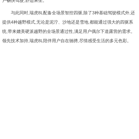
户畅快驾驶,舒适乘坐。
与此同时,瑞虎8L配备全场景智控四驱,除了3种基础驾驶模式外,还
提供4种越野模式,无论是泥泞、沙地还是雪地,都能通过强大的四驱系
统,带来媲美硬派越野的全场景通过性,满足用户偶尔下道露营的需求。
领先技术加持,瑞虎8L陪伴用户自在驰骋,尽情感受生活的多元色彩。