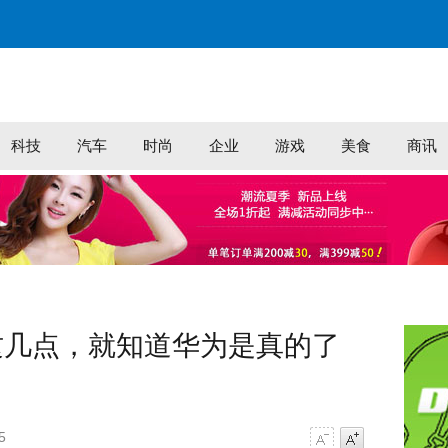
科技
汽车
时尚
企业
游戏
美食
商讯
这几点，就知道华为是真的了
5
字号减小
字号增大