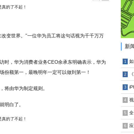
在改变世界。"一位华为员工将这句话视为千千万万
新
如
1
访时，华为消费者业务CEO余承东明确表示，华为
场份额第一，最晚明年一定可以做到第一！
《
2
i
3
，将由华为制定规则。
视
4
就明白了。
全
5
应
6