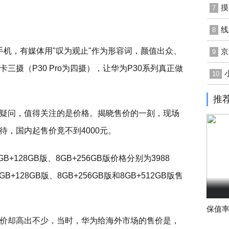
摸
7
线
8
列手机，有媒体用"叹为观止"作为形容词，颜值出众、
京
9
摄（P30 Pro为四摄），让华为P30系列真正做
10
推
疑问，值得关注的是价格。揭晓售价的一刻，现场
，国内起售价竟不到4000元。
B+128GB版、8GB+256GB版价格分别为3988
8GB+128GB版、8GB+256GB版和8GB+512GB版售
保值率
价却高出不少，当时，华为给海外市场的售价是，