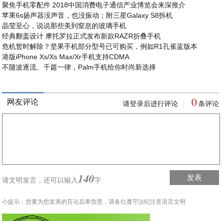
聚焦手机零配件 2018中国消费电子通信产业博览会来深推介
苹果6s扬声器没声音，也没振动；附三星Galaxy S8拆机
晶莹至心，说说那些美到窒息的玻璃手机
经典翻盖设计 摩托罗拉正式发布新款RAZR折叠手机
危机暂时解除？坚果手机部分型号已可购买，例如R1孔雀蓝版本
港版iPhone Xs/Xs Max/Xr手机支持CDMA
不随波逐流、千篇一律，Palm手机给你时尚新选择
0
网友评论
请登录后进行评论
条评论
|
140
发表
请文明发言，
还可以输入
字
小提示：您要为您发表的言论后果负责，请各位遵守法纪注意语言文明