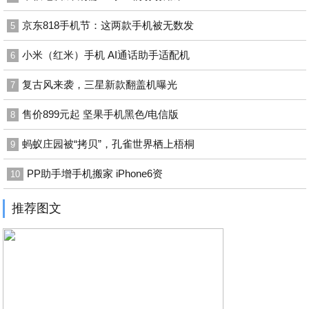
京东818手机节：这两款手机被无数发
5
小米（红米）手机 AI通话助手适配机
6
复古风来袭，三星新款翻盖机曝光
7
售价899元起 坚果手机黑色/电信版
8
蚂蚁庄园被“拷贝”，孔雀世界栖上梧桐
9
PP助手增手机搬家 iPhone6资
10
推荐图文