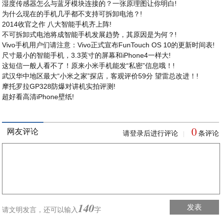
湿度传感器怎么与蓝牙模块连接的？一张原理图让你明白!
为什么现在的手机几乎都不支持可拆卸电池？!
2014收官之作 八大智能手机齐上阵!
不可拆卸式电池将成智能手机发展趋势，其原因是为何？!
Vivo手机用户们请注意：Vivo正式宣布FunTouch OS 10的更新时间表!
尺寸最小的智能手机，3.3英寸的屏幕和iPhone4一样大!
这短信一般人看不了！原来小米手机能发“私密”信息哦！!
武汉华中地区最大“小米之家”探店，客观评价59分 望雷总改进！!
摩托罗拉GP328防爆对讲机实拍评测!
超好看高清iPhone壁纸!
0
网友评论
请登录后进行评论
条评论
|
140
发表
请文明发言，
还可以输入
字