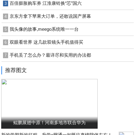
百倍膨胀购车券 江淮康铃换“芯”国六
3
京东方拿下苹果大订单，还敢说国产屏幕
4
我头像的故事,meego系统唯一一台
5
双眼看世界 这几款双镜头手机值得买
6
手机丢了怎么办？最详尽和实用的办法都
7
推荐图文
鲲鹏展翅中原！河南多地市联合华为
新的学期新的征程，升学e网通一如既往真情陪伴左右！