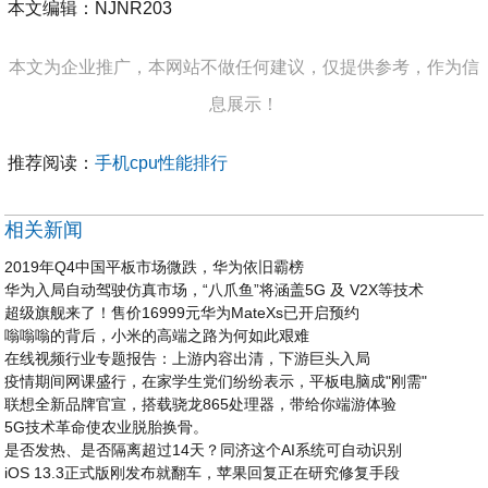
本文编辑：NJNR203
本文为企业推广，本网站不做任何建议，仅提供参考，作为信
息展示！
推荐阅读：
手机cpu性能排行
相关新闻
2019年Q4中国平板市场微跌，华为依旧霸榜
华为入局自动驾驶仿真市场，“八爪鱼”将涵盖5G 及 V2X等技术
超级旗舰来了！售价16999元华为MateXs已开启预约
嗡嗡嗡的背后，小米的高端之路为何如此艰难
在线视频行业专题报告：上游内容出清，下游巨头入局
疫情期间网课盛行，在家学生党们纷纷表示，平板电脑成"刚需"
联想全新品牌官宣，搭载骁龙865处理器，带给你端游体验
5G技术革命使农业脱胎换骨。
是否发热、是否隔离超过14天？同济这个AI系统可自动识别
iOS 13.3正式版刚发布就翻车，苹果回复正在研究修复手段