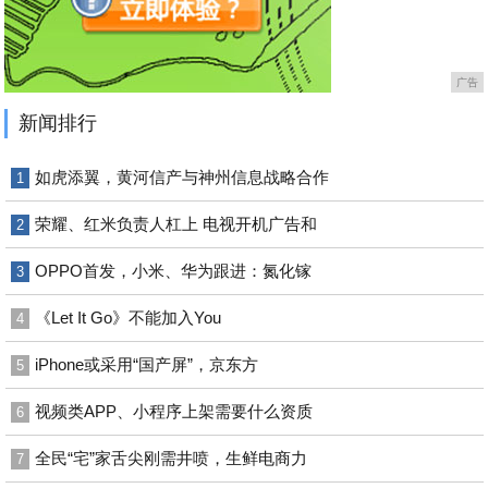
广告
新闻排行
如虎添翼，黄河信产与神州信息战略合作
1
荣耀、红米负责人杠上 电视开机广告和
2
OPPO首发，小米、华为跟进：氮化镓
3
《Let It Go》不能加入You
4
iPhone或采用“国产屏”，京东方
5
视频类APP、小程序上架需要什么资质
6
全民“宅”家舌尖刚需井喷，生鲜电商力
7