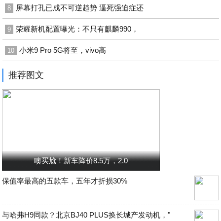
屏幕打孔已成不可逆趋势 逼死强迫症还
8
荣耀新机配置曝光：不只有麒麟990，
9
小米9 Pro 5G将至，vivo高
10
推荐图文
噢买尬！新车降价8.5万，2.0
保值率最高的五款车，五年才折损30%
与哈弗H9同款？北京BJ40 PLUS换长城产发动机，"