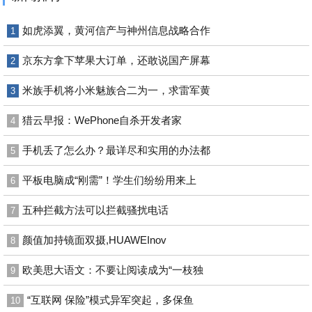
如虎添翼，黄河信产与神州信息战略合作
1
京东方拿下苹果大订单，还敢说国产屏幕
2
米族手机将小米魅族合二为一，求雷军黄
3
猎云早报：WePhone自杀开发者家
4
手机丢了怎么办？最详尽和实用的办法都
5
平板电脑成“刚需”！学生们纷纷用来上
6
五种拦截方法可以拦截骚扰电话
7
颜值加持镜面双摄,HUAWEInov
8
欧美思大语文：不要让阅读成为“一枝独
9
“互联网 保险”模式异军突起，多保鱼
10