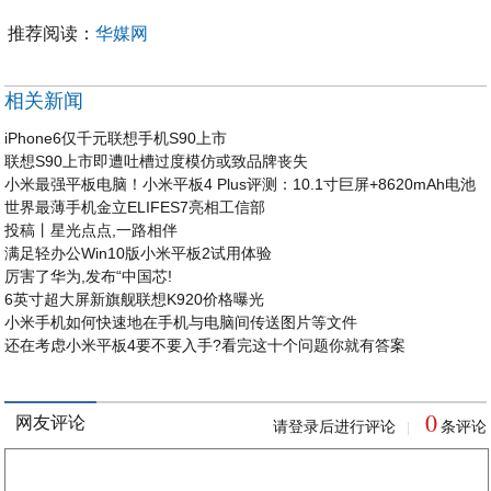
推荐阅读：
华媒网
相关新闻
iPhone6仅千元联想手机S90上市
联想S90上市即遭吐槽过度模仿或致品牌丧失
小米最强平板电脑！小米平板4 Plus评测：10.1寸巨屏+8620mAh电池
世界最薄手机金立ELIFES7亮相工信部
投稿丨星光点点,一路相伴
满足轻办公Win10版小米平板2试用体验
厉害了华为,发布“中国芯!
6英寸超大屏新旗舰联想K920价格曝光
小米手机如何快速地在手机与电脑间传送图片等文件
还在考虑小米平板4要不要入手?看完这十个问题你就有答案
0
网友评论
请登录后进行评论
条评论
|