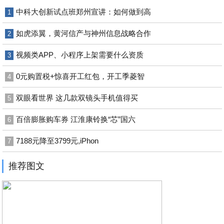
中科大创新试点班郑州宣讲：如何做到高
1
如虎添翼，黄河信产与神州信息战略合作
2
视频类APP、小程序上架需要什么资质
3
0元购置税+惊喜开工红包，开工季菱智
4
双眼看世界 这几款双镜头手机值得买
5
百倍膨胀购车券 江淮康铃换“芯”国六
6
7188元降至3799元,iPhon
7
推荐图文