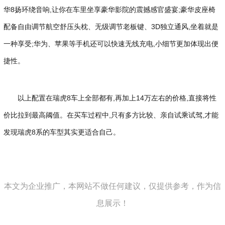
华8扬环绕音响,让你在车里坐享豪华影院的震撼感官盛宴;豪华皮座椅
配备自由调节航空舒压头枕、无级调节老板键、3D独立通风,坐着就是
一种享受;华为、苹果等手机还可以快速无线充电,小细节更加体现出便
捷性。
以上配置在瑞虎8车上全部都有,再加上14万左右的价格,直接将性
价比拉到最高阈值。在买车过程中,只有多方比较、亲自试乘试驾,才能
发现瑞虎8系的车型其实更适合自己。
本文为企业推广，本网站不做任何建议，仅提供参考，作为信
息展示！