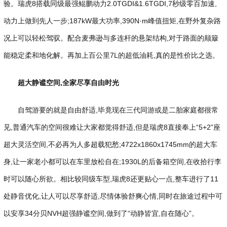
验。瑞虎8搭载同级最强鲲鹏动力2.0TGDI&1.6TGDI,7秒级零百加速,
动力上做到先人一步;187kW最大功率,390N·m峰值扭矩,在野外复杂路
况上可以轻松驾驭。配合麦弗逊与多连杆的悬架结构,对于路面的颠簸
能稳定柔和地化解。再加上百公里7L的超低油耗,真的是性价比之选。
超大静谧空间,全家尽享自由时光
自驾游要的就是自由舒适,毕竟现在三代同游或是二胎家庭都很常
见,普通汽车的空间很难让大家都觉得舒适,但是瑞虎8直接奉上“5+2”座
超大灵活空间,不必再为人多超载犯愁;4722x1860x1745mm的超大车
身,让一家老小都可以在车里放松自在;1930L的后备箱空间,在收拾行李
时可以随心所欲。相比较同级车型,瑞虎8还更贴心一点,整车进行了11
处静音优化,让人可以尽享舒适,尽情体验舒爽心情,同时在旅途过程中可
以安享34分贝NVH超强静谧空间,做到了“动静皆宜,自在随心”。