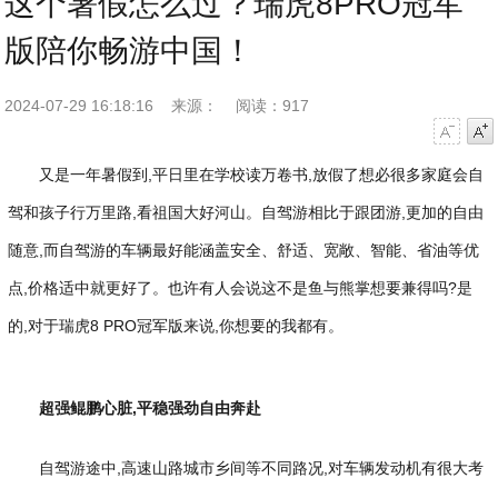
这个暑假怎么过？瑞虎8PRO冠军
版陪你畅游中国！
2024-07-29 16:18:16
来源：
阅读：917
字号减小
字号增大
又是一年暑假到,平日里在学校读万卷书,放假了想必很多家庭会自
驾和孩子行万里路,看祖国大好河山。自驾游相比于跟团游,更加的自由
随意,而自驾游的车辆最好能涵盖安全、舒适、宽敞、智能、省油等优
点,价格适中就更好了。也许有人会说这不是鱼与熊掌想要兼得吗?是
的,对于瑞虎8 PRO冠军版来说,你想要的我都有。
超强鲲鹏心脏,平稳强劲自由奔赴
自驾游途中,高速山路城市乡间等不同路况,对车辆发动机有很大考