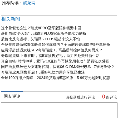
推荐阅读：
旗龙网
相关新闻
这个暑假怎么过？瑞虎8PRO冠军版陪你畅游中国！
暑期自驾“必入款”，瑞虎8 PLUS冠军版全能实力解析
质价比反向虚标，艾瑞泽5 PLUS狠起来没人不怕
全场景超舒适驾乘体验是如何炼成的？全面解读奇瑞瑞虎9舒享座舱
磁悬浮超舒适旗舰SUV奇瑞瑞虎9，高品质驾控体验从何而来？
奇瑞瑞虎8L上市在即，携5重预售好礼，助力奔赴美好新生活
真金白银+时尚种草，爱玛718直购节再掀暑期电动车消费狂欢盛宴
国产插混SUV进入快速迭代期，探索06 C-DM和长安UNI-Z谁与争锋？
奇瑞瑞虎8L预售开启！5重好礼助力用户享悦已生活
全球100万用户青睐！2024款艾瑞泽5惠民版，5.99万元起限时优惠
0
网友评论
请登录后进行评论
条评论
|