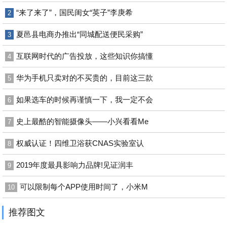
“来了来了”，国民闺女“英子”李庚希
2
夏邑县电商办推出“同城配送便民采购”
3
互联网时代的广告投放，这些知识你搞懂
4
华为手机只卖对的不买贵的，目前这三款
5
如果选车的时候再谨慎一下，我一定不会
6
史上最酷的智能摄像头——小兴看看Me
7
权威认证！四维卫浴获CNAS实验室认
8
2019年度最具影响力品牌!见证润丰
9
可以限制每个APP使用时间了，小米M
10
推荐图文