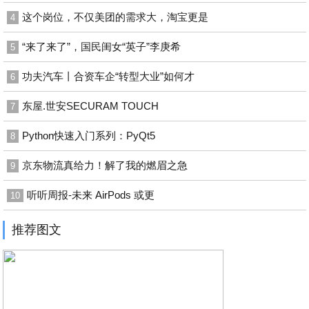
这个岗位，不仅美团的需求大，淘宝更是
4
“来了来了”，国民闺女“英子”李庚希
5
功夫汽车丨合资车企“转型大业”如何才
6
东屋.世安SECURAM TOUCH
7
Python快速入门系列：PyQt5
8
京东物流真给力！解了我的燃眉之急
9
听听周报-未来 AirPods 或更
10
推荐图文