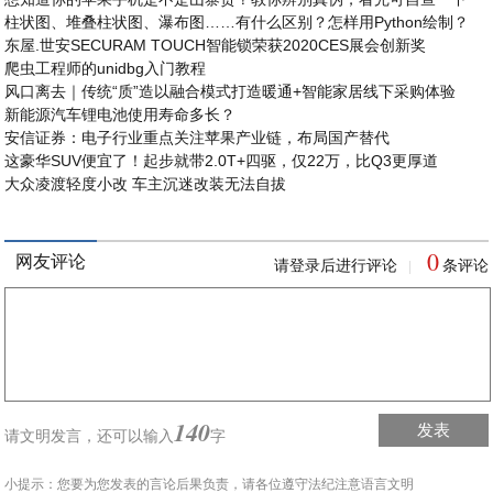
柱状图、堆叠柱状图、瀑布图……有什么区别？怎样用Python绘制？
东屋.世安SECURAM TOUCH智能锁荣获2020CES展会创新奖
爬虫工程师的unidbg入门教程
风口离去｜传统“质”造以融合模式打造暖通+智能家居线下采购体验
新能源汽车锂电池使用寿命多长？
安信证券：电子行业重点关注苹果产业链，布局国产替代
这豪华SUV便宜了！起步就带2.0T+四驱，仅22万，比Q3更厚道
大众凌渡轻度小改 车主沉迷改装无法自拔
0
网友评论
请登录后进行评论
条评论
|
140
发表
请文明发言，
还可以输入
字
小提示：您要为您发表的言论后果负责，请各位遵守法纪注意语言文明