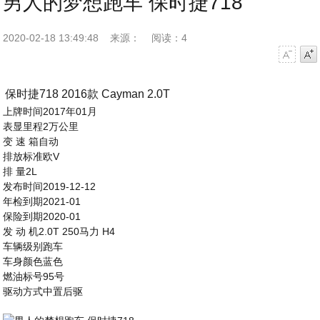
男人的梦想跑车 保时捷718
2020-02-18 13:49:48
来源：
阅读：4
字号减小
字号增大
保时捷718 2016款 Cayman 2.0T
上牌时间2017年01月
表显里程2万公里
变 速 箱自动
排放标准欧V
排 量2L
发布时间2019-12-12
年检到期2021-01
保险到期2020-01
发 动 机2.0T 250马力 H4
车辆级别跑车
车身颜色蓝色
燃油标号95号
驱动方式中置后驱