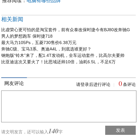
推荐阅读：
电脑有哪些品牌
相关新闻
比虚荣心更可怕的是淘宝套件，前有众泰改保时捷今有BJ80改奔驰G
男人的梦想跑车 保时捷718
最大马力105Ps，五菱730售价6.38万元
奔驰C级、宝马3系、奥迪A4L，到底选谁更好？
钢炮版“铃木”来了，配1.4T发动机，全车运动套件，比高尔夫要帅
比亚迪这次又要火了！比思域还帅10倍，油耗6.5L，不足6万
0
网友评论
请登录后进行评论
条评论
|
140
发表
请文明发言，
还可以输入
字