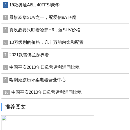
19款奥迪A6L, 40TFSI豪华
3
最惨豪华SUV之一，配爱信8AT+魔
4
真没必要只盯着哈弗H6，这SUV价格
5
10万级别的价格，几十万的内饰和配置
6
2021款雪佛兰探界者
7
中国平安2019年归母营运利润同比稳
8
喀喇沁旗历怀柔电器营业中心
9
中国平安2019年归母营运利润同比稳
10
推荐图文